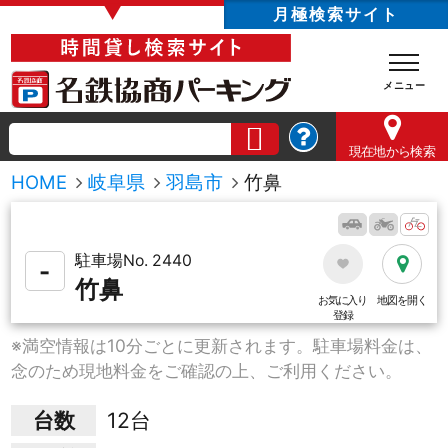
▼
月極検索サイト
現在地
から検索
HOME
岐阜県
羽島市
竹鼻
駐車場No. 2440
-
竹鼻
お気に入り
地図を開く
登録
※満空情報は10分ごとに更新されます。駐車場料金は、
念のため現地料金をご確認の上、ご利用ください。
台数
12台