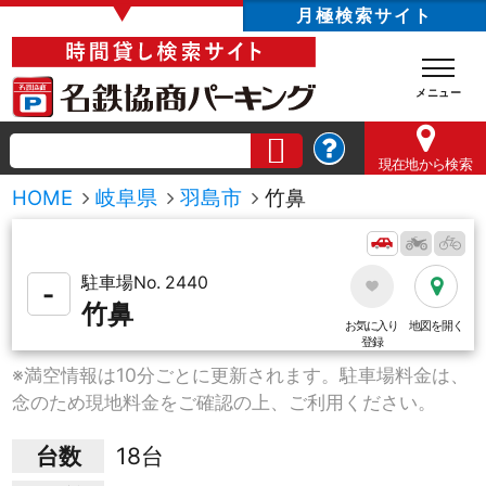
▼
月極検索サイト
現在地
から検索
HOME
岐阜県
羽島市
竹鼻
駐車場No. 2440
-
竹鼻
お気に入り
地図を開く
登録
※満空情報は10分ごとに更新されます。駐車場料金は、
念のため現地料金をご確認の上、ご利用ください。
台数
18台