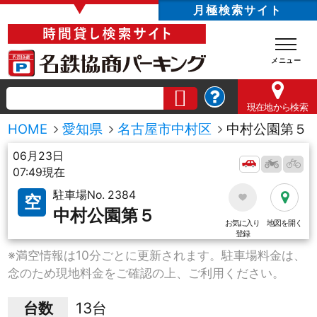
▼
月極検索サイト
現在地
から検索
HOME
愛知県
名古屋市中村区
中村公園第５
06月23日
07:49現在
駐車場No. 2384
空
中村公園第５
お気に入り
地図を開く
登録
※満空情報は10分ごとに更新されます。駐車場料金は、
念のため現地料金をご確認の上、ご利用ください。
台数
13台