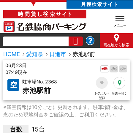
▼
月極検索サイト
現在地
から検索
HOME
愛知県
日進市
赤池駅前
06月23日
07:49現在
駐車場No. 2368
空
赤池駅前
お気に入り
地図を開く
登録
※満空情報は10分ごとに更新されます。駐車場料金は、
念のため現地料金をご確認の上、ご利用ください。
台数
15台