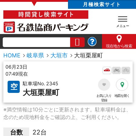
▼
月極検索サイト
現在地
から検索
HOME
岐阜県
大垣市
大垣栗屋町
06月23日
07:49現在
駐車場No. 2345
空
大垣栗屋町
お気に入り
地図を開く
登録
※満空情報は10分ごとに更新されます。駐車場料金は、
念のため現地料金をご確認の上、ご利用ください。
台数
22台