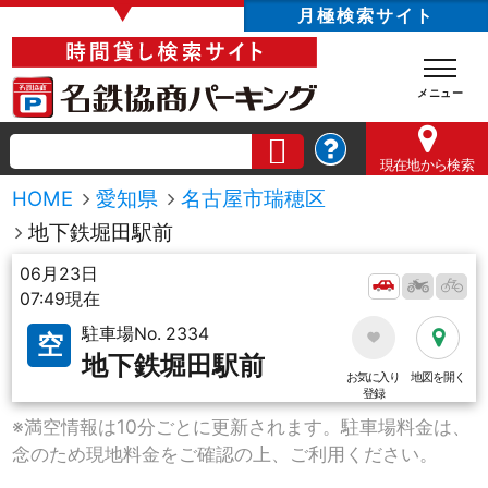
▼
月極検索サイト
現在地
から検索
HOME
愛知県
名古屋市瑞穂区
地下鉄堀田駅前
06月23日
07:49現在
駐車場No. 2334
空
地下鉄堀田駅前
お気に入り
地図を開く
登録
※満空情報は10分ごとに更新されます。駐車場料金は、
念のため現地料金をご確認の上、ご利用ください。