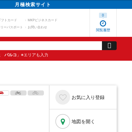
月極
検索
サイト
0
ギフトカード
MKPビジネスカード
スリーパスポート
お問い合わせ
閲覧履歴
屋 パルコ
」※エリアも入力
お気に入り
登録
地図を開く