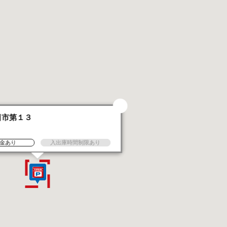
日市第１３
金あり
入出庫時間制限あり