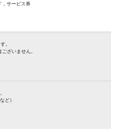
ド，サービス券
ます。
はございません。
。
など）