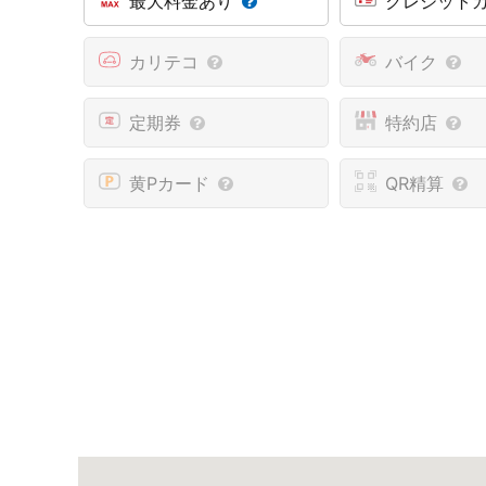
最大料金あり
クレジット
カリテコ
バイク
定期券
特約店
黄Pカード
QR精算