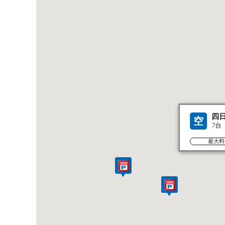
四
空
7台
最大料