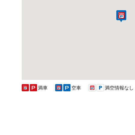
満車
空車
満空情報なし