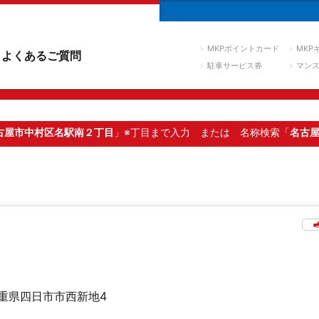
MKPポイントカード
MKP
よくあるご質問
駐車サービス券
マン
古屋市中村区名駅南２丁目
」※丁目まで入力
または 名称検索「
名古
重県四日市市西新地4