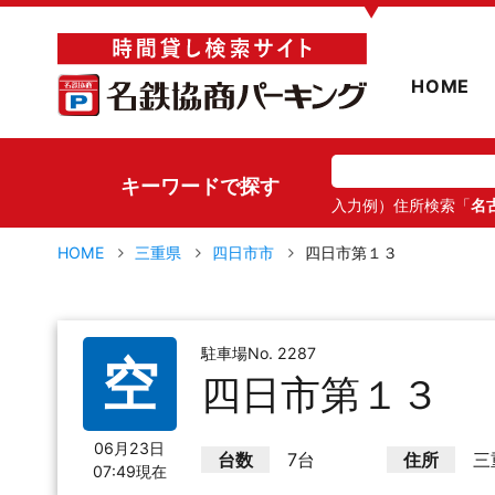
▼
HOME
キーワードで探す
入力例）住所検索「
名
HOME
三重県
四日市市
四日市第１３
駐車場No. 2287
空
四日市第１３
06月23日
台数
7台
住所
三
07:49現在