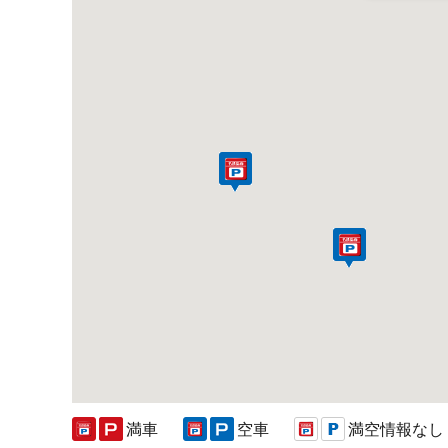
満車
空車
満空情報なし