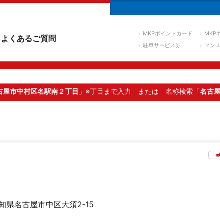
MKPポイントカード
MKP
よくあるご質問
駐車サービス券
マン
古屋市中村区名駅南２丁目
」※丁目まで入力
または 名称検索「
名古
知県名古屋市中区大須2-15