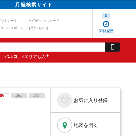
月極
検索
サイト
0
ギフトカード
MKPビジネスカード
スリーパスポート
お問い合わせ
閲覧履歴
屋 パルコ
」※エリアも入力
お気に入り
登録
地図を開く