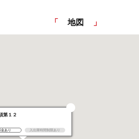
地図
須第１２
台
料金あり
入出庫時間制限あり