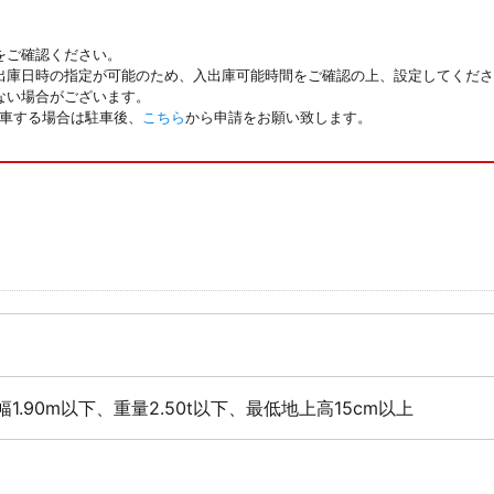
をご確認ください。
出庫日時の指定が可能のため、入出庫可能時間をご確認の上、設定してくださ
ない場合がございます。
駐車する場合は駐車後、
こちら
から申請をお願い致します。
幅1.90m以下、重量2.50t以下、最低地上高15cm以上
音