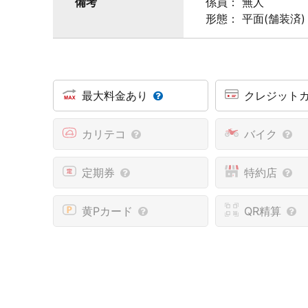
備考
係員： 無人
形態： 平面(舗装済)
最大料金あり
クレジット
カリテコ
バイク
定期券
特約店
黄Pカード
QR精算