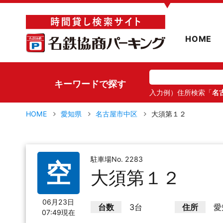
▼
HOME
キーワードで探す
入力例）住所検索「
名
HOME
愛知県
名古屋市中区
大須第１２
駐車場No. 2283
空
大須第１２
06月23日
台数
3台
住所
愛
07:49現在