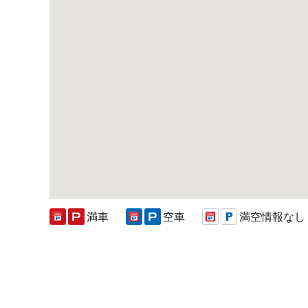
満車
空車
満空情報なし