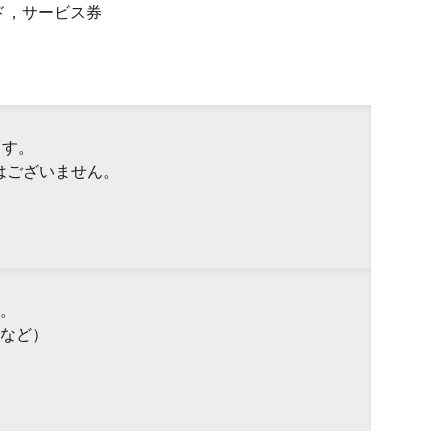
ド，サービス券
ます。
はございません。
。
など）