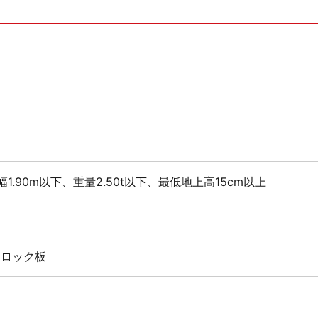
幅1.90m以下、重量2.50t以下、最低地上高15cm以上
阜
 ロック板