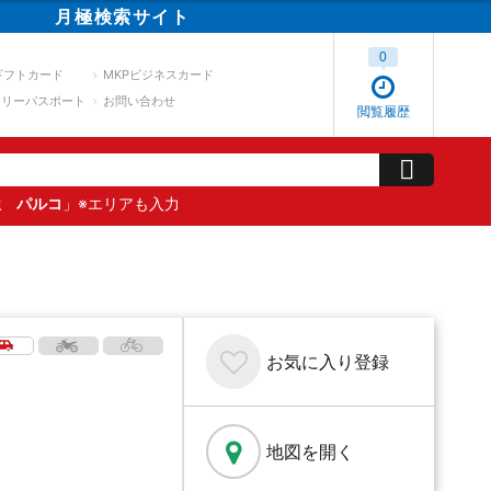
月極
検索
サイト
0
ギフトカード
MKPビジネスカード
スリーパスポート
お問い合わせ
閲覧履歴
屋 パルコ
」※エリアも入力
お気に入り
登録
地図を開く