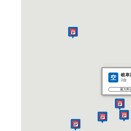
岐阜
空
3台
最大料