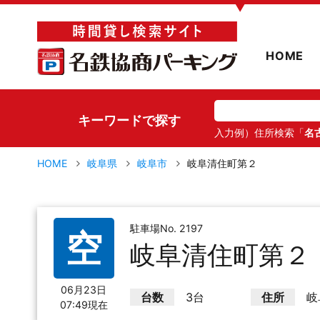
▼
HOME
キーワードで探す
入力例）住所検索「
名
HOME
岐阜県
岐阜市
岐阜清住町第２
駐車場No. 2197
空
岐阜清住町第２
06月23日
台数
3台
住所
岐
07:49現在