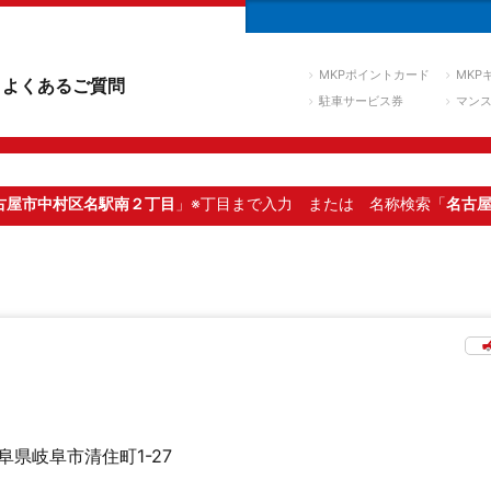
MKPポイントカード
MKP
よくあるご質問
駐車サービス券
マン
古屋市中村区名駅南２丁目
」※丁目まで入力
または 名称検索「
名古
阜県岐阜市清住町1-27