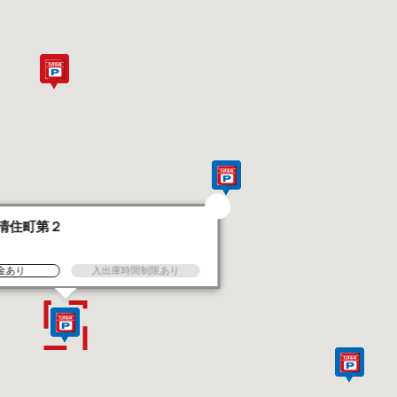
清住町第２
金あり
入出庫時間制限あり