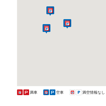
満車
空車
満空情報なし