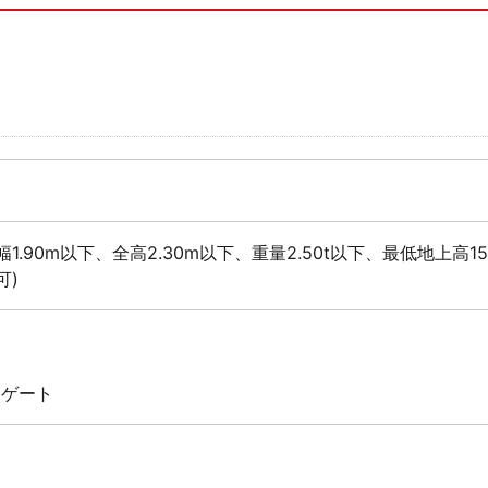
幅1.90m以下、全高2.30m以下、重量2.50t以下、最低地上高1
可)
 ゲート