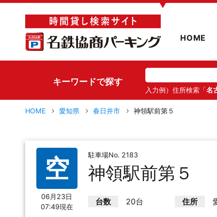
▼
HOME
キーワードで探す
入力例）住所検索「
名
HOME
愛知県
春日井市
神領駅前第５
駐車場No. 2183
空
神領駅前第５
06月23日
台数
20台
住所
07:49現在