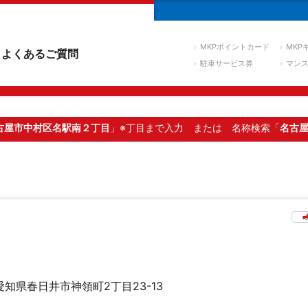
MKPポイントカード
MKP
よくあるご質問
駐車サービス券
マン
古屋市中村区名駅南２丁目
」※丁目まで入力
または 名称検索「
名古
愛知県春日井市神領町2丁目23-13