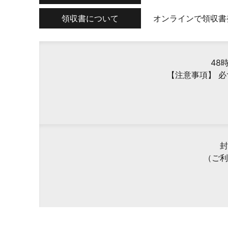
領収書について
オンラインで領収書
48
【注意事項】 
封
（ご利