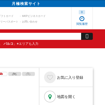
月極
検索
サイト
0
ギフトカード
MKPビジネスカード
スリーパスポート
お問い合わせ
閲覧履歴
屋 パルコ
」※エリアも入力
お気に入り
登録
地図を開く