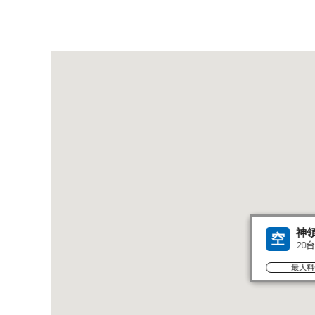
神
空
20台
最大料