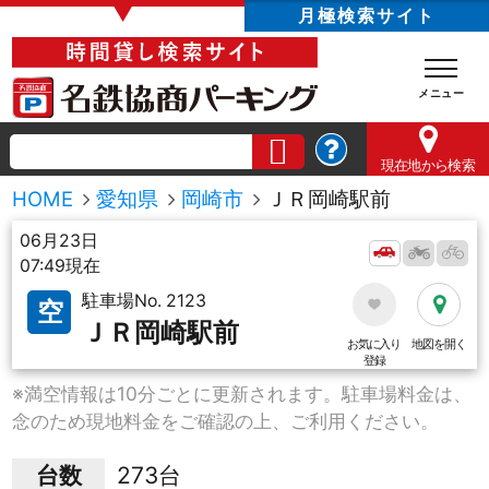
▼
月極検索サイト
現在地
から検索
HOME
愛知県
岡崎市
ＪＲ岡崎駅前
06月23日
07:49現在
駐車場No. 2123
空
ＪＲ岡崎駅前
お気に入り
地図を開く
登録
※満空情報は10分ごとに更新されます。駐車場料金は、
念のため現地料金をご確認の上、ご利用ください。
台数
273台