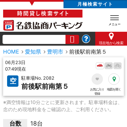
▼
月極検索サイト
現在地
から検索
HOME
愛知県
豊明市
前後駅前南第５
06月23日
07:49現在
駐車場No. 2082
空
前後駅前南第５
お気に入り
地図を開く
登録
※満空情報は10分ごとに更新されます。駐車場料金は、
念のため現地料金をご確認の上、ご利用ください。
台数
18台