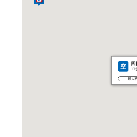
四
空
13
最大