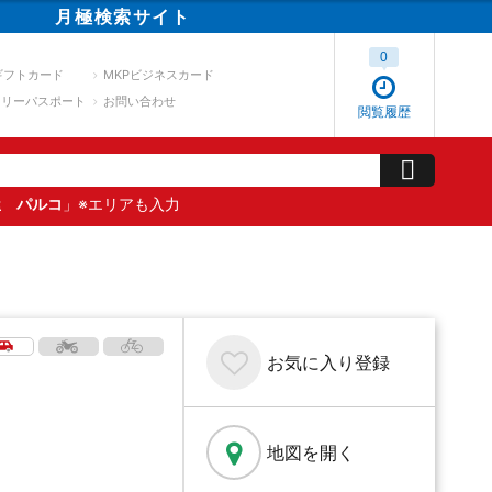
月極
検索
サイト
0
ギフトカード
MKPビジネスカード
スリーパスポート
お問い合わせ
閲覧履歴
屋 パルコ
」※エリアも入力
お気に入り
登録
地図を開く