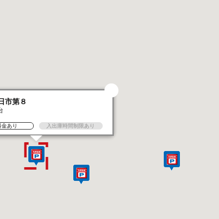
日市第８
台
料金あり
入出庫時間制限あり