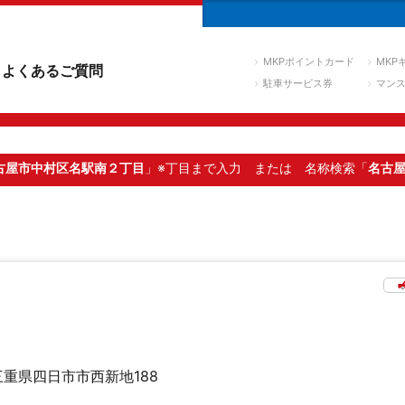
MKPポイントカード
MKP
よくあるご質問
駐車サービス券
マン
古屋市中村区名駅南２丁目
」※丁目まで入力
または 名称検索「
名古
三重県四日市市西新地188