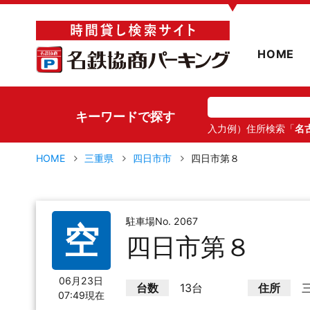
▼
HOME
キーワードで探す
入力例）住所検索「
名
HOME
三重県
四日市市
四日市第８
駐車場No. 2067
空
四日市第８
06月23日
台数
13台
住所
07:49現在