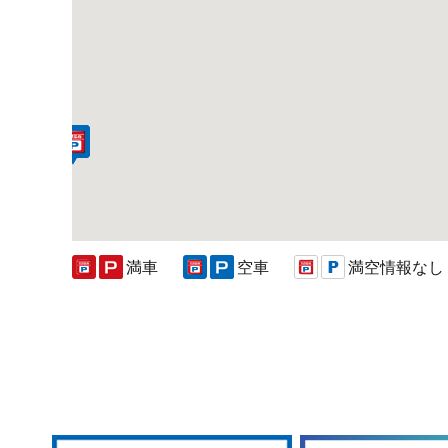
満車
空車
満空情報なし