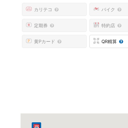
カリテコ
バイク
定期券
特約店
黄Pカード
QR精算