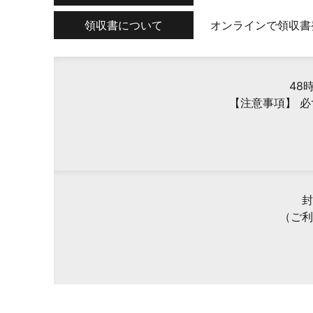
領収書について
オンラインで領収書
48
【注意事項】 
封
（ご利