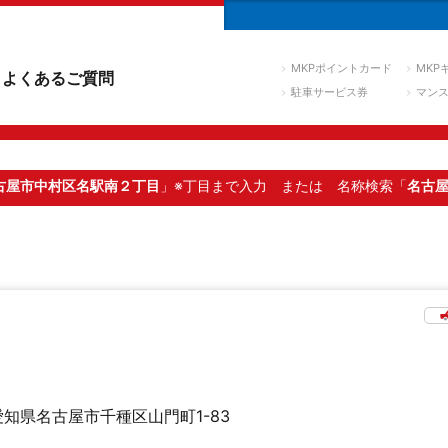
MKPポイントカード
MKP
よくあるご質問
駐車サービス券
マン
古屋市中村区名駅南２丁目
」※丁目まで入力
または 名称検索「
名古
愛知県名古屋市千種区山門町1-83