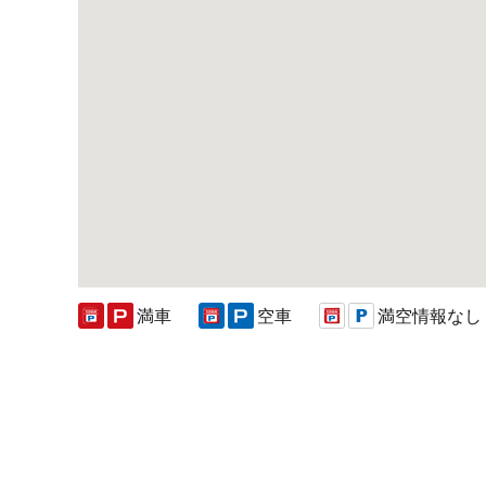
満車
空車
満空情報なし