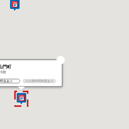
山門町
16台
大料金あり
入出庫時間制限あり