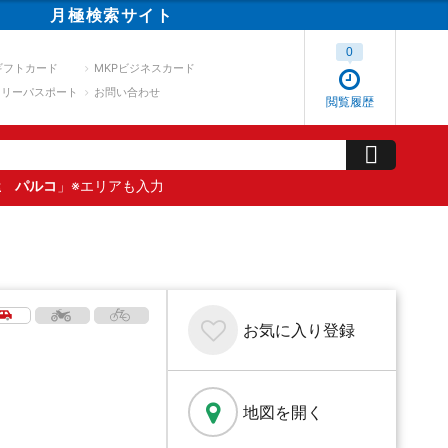
月極
検索
サイト
0
ギフトカード
MKPビジネスカード
スリーパスポート
お問い合わせ
閲覧履歴
屋 パルコ
」※エリアも入力
お気に入り
登録
地図を開く