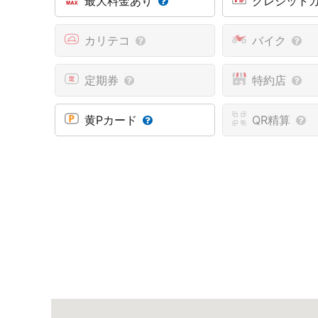
最大料金あり
クレジット
カリテコ
バイク
定期券
特約店
黄Pカード
QR精算