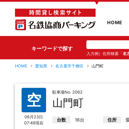
▼
HOME
キーワードで探す
入力例）住所検索「
名
HOME
愛知県
名古屋市千種区
山門町
駐車場No. 2062
空
山門町
06月23日
台数
16台
住所
07:49現在