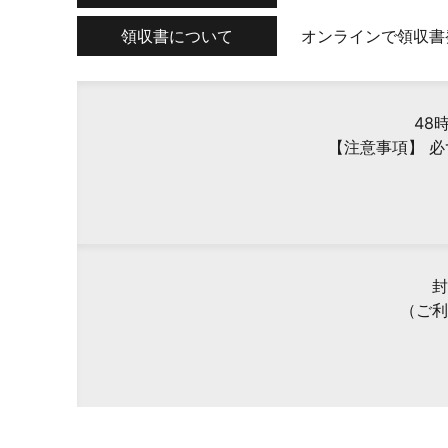
領収書について
オンラインで領収書
48
【注意事項】 
封
（ご利