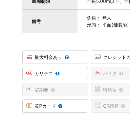
車両制限
全長5.00m以下、全
係員： 無人
備考
形態： 平面(舗装済)
最大料金あり
クレジット
カリテコ
バイク
定期券
特約店
黄Pカード
QR精算