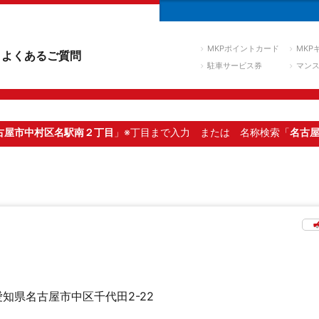
MKPポイントカード
MKP
よくあるご質問
駐車サービス券
マン
古屋市中村区名駅南２丁目
」※丁目まで入力
または 名称検索「
名古
愛知県名古屋市中区千代田2-22