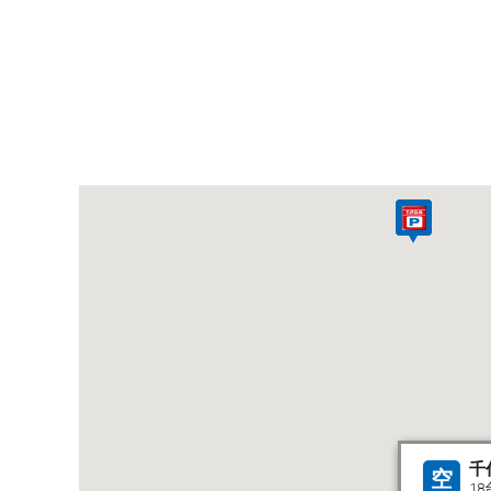
千
空
18