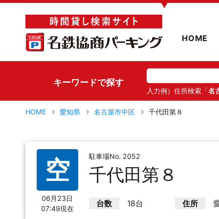
▼
HOME
キーワードで探す
入力例）住所検索「
名
HOME
愛知県
名古屋市中区
千代田第８
駐車場No. 2052
空
千代田第８
06月23日
台数
18台
住所
07:49現在