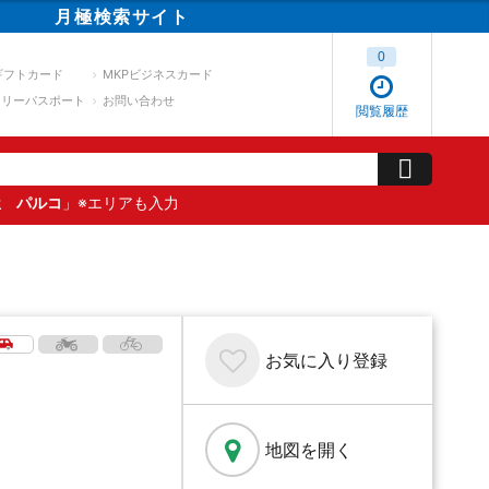
月極
検索
サイト
0
ギフトカード
MKPビジネスカード
スリーパスポート
お問い合わせ
閲覧履歴
屋 パルコ
」※エリアも入力
お気に入り
登録
地図を開く