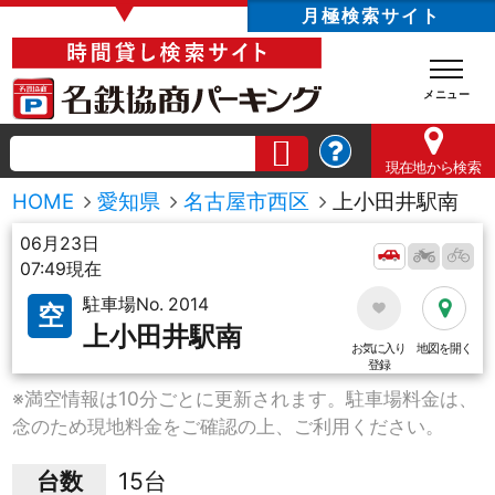
▼
月極検索サイト
現在地
から検索
HOME
愛知県
名古屋市西区
上小田井駅南
06月23日
07:49現在
駐車場No. 2014
空
上小田井駅南
お気に入り
地図を開く
登録
※満空情報は10分ごとに更新されます。駐車場料金は、
念のため現地料金をご確認の上、ご利用ください。
台数
15台