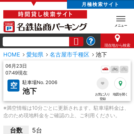
▼
月極検索サイト
現在地
から検索
HOME
愛知県
名古屋市千種区
池下
06月23日
07:49現在
駐車場No. 2006
空
池下
お気に入り
地図を開く
登録
※満空情報は10分ごとに更新されます。駐車場料金は、
念のため現地料金をご確認の上、ご利用ください。
台数
5台