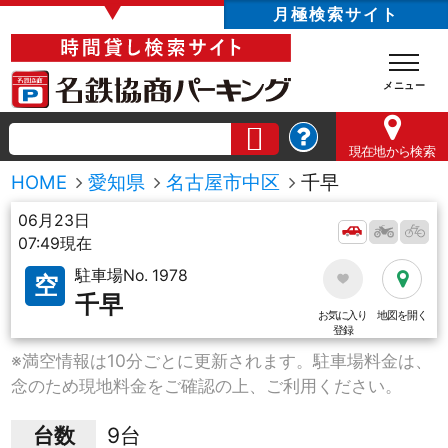
▼
月極検索サイト
現在地
から検索
HOME
愛知県
名古屋市中区
千早
06月23日
07:49現在
駐車場No. 1978
空
千早
お気に入り
地図を開く
登録
※満空情報は10分ごとに更新されます。駐車場料金は、
念のため現地料金をご確認の上、ご利用ください。
台数
9台