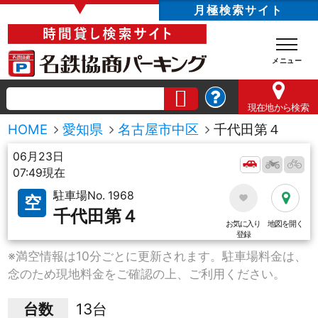
▼
月極検索サイト
現在地
から検索
HOME
愛知県
名古屋市中区
千代田第４
06月23日
07:49現在
駐車場No. 1968
空
千代田第４
お気に入り
地図を開く
登録
※満空情報は10分ごとに更新されます。駐車場料金は、
念のため現地料金をご確認の上、ご利用ください。
台数
13台