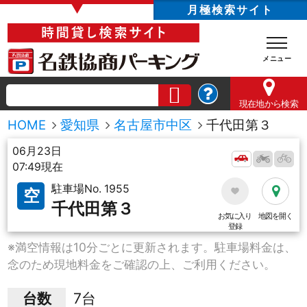
▼
月極検索サイト
現在地
から検索
HOME
愛知県
名古屋市中区
千代田第３
06月23日
07:49現在
駐車場No. 1955
空
千代田第３
お気に入り
地図を開く
登録
※満空情報は10分ごとに更新されます。駐車場料金は、
念のため現地料金をご確認の上、ご利用ください。
台数
7台