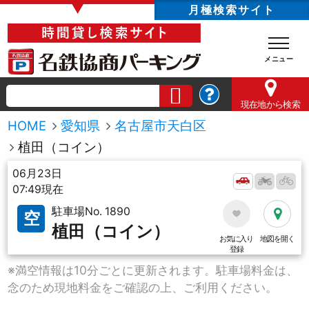
▼
月極検索サイト
現在地
から検索
HOME
愛知県
名古屋市天白区
植田（コイン）
06月23日
07:49現在
駐車場No. 1890
空
植田（コイン）
お気に入り
地図を開く
登録
※満空情報は10分ごとに更新されます。駐車場料金は、
念のため現地料金をご確認の上、ご利用ください。