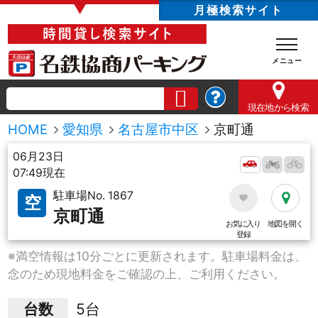
▼
月極検索サイト
現在地
から検索
HOME
愛知県
名古屋市中区
京町通
06月23日
07:49現在
駐車場No. 1867
空
京町通
お気に入り
地図を開く
登録
※満空情報は10分ごとに更新されます。駐車場料金は、
念のため現地料金をご確認の上、ご利用ください。
台数
5台