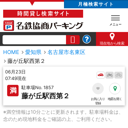
▼
月極検索サイト
現在地
から検索
HOME
愛知県
名古屋市名東区
藤が丘駅西第２
06月23日
07:49現在
駐車場No. 1857
満
藤が丘駅西第２
お気に入り
地図を開く
登録
※満空情報は10分ごとに更新されます。駐車場料金は、
念のため現地料金をご確認の上、ご利用ください。