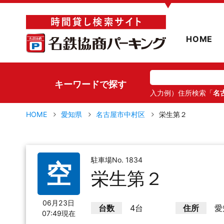
▼
HOME
キーワードで探す
入力例）住所検索「
名
HOME
愛知県
名古屋市中村区
栄生第２
駐車場No. 1834
空
栄生第２
06月23日
台数
4台
住所
愛
07:49現在