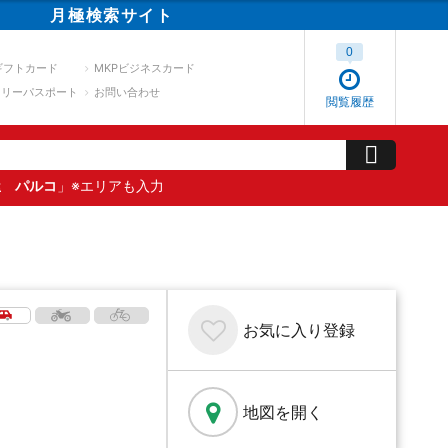
月極
検索
サイト
0
ギフトカード
MKPビジネスカード
スリーパスポート
お問い合わせ
閲覧履歴
屋 パルコ
」※エリアも入力
お気に入り
登録
地図を開く