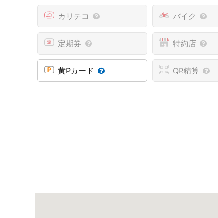
カリテコ
バイク
定期券
特約店
黄Pカード
QR精算