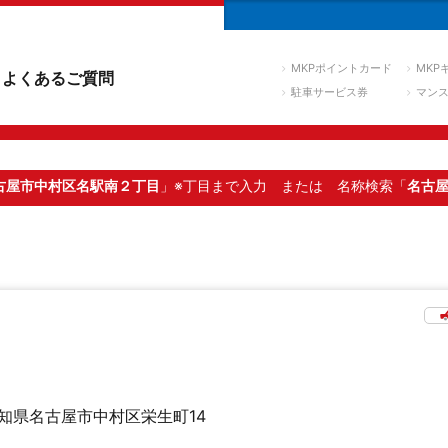
MKPポイントカード
MKP
よくあるご質問
駐車サービス券
マン
古屋市中村区名駅南２丁目
」※丁目まで入力
または 名称検索「
名古
知県名古屋市中村区栄生町14