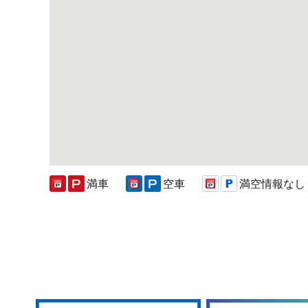
満車
空車
満空情報なし