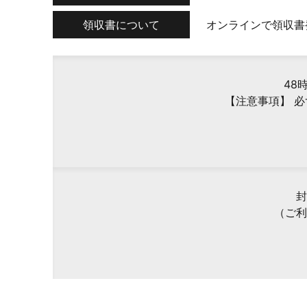
領収書について
オンラインで領収書
48
【注意事項】 
封
（ご利