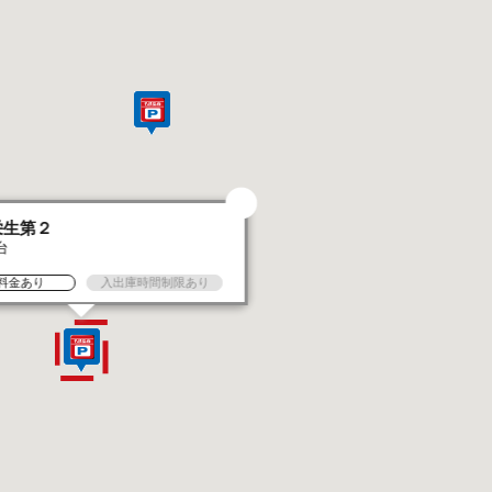
栄生第２
台
料金あり
入出庫時間制限あり