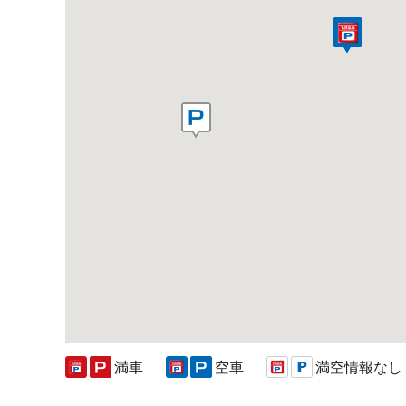
満車
空車
満空情報なし