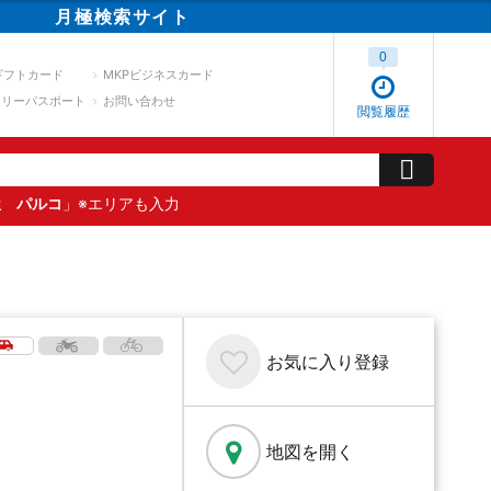
月極
検索
サイト
0
ギフトカード
MKPビジネスカード
スリーパスポート
お問い合わせ
閲覧履歴
屋 パルコ
」※エリアも入力
お気に入り
登録
地図を開く