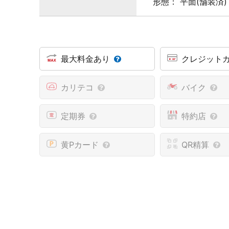
形態： 平面(舗装済)
最大料金あり
クレジット
カリテコ
バイク
定期券
特約店
黄Pカード
QR精算