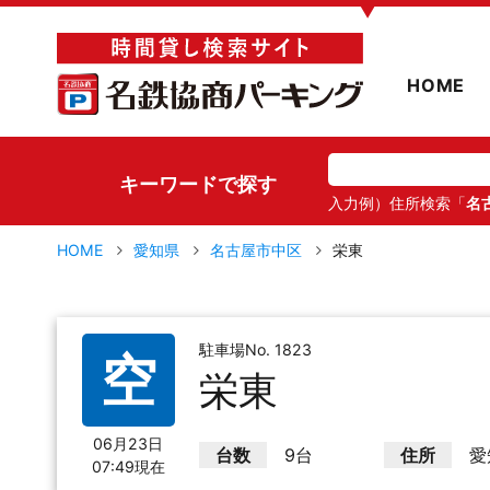
▼
HOME
キーワードで探す
入力例）住所検索「
名
HOME
愛知県
名古屋市中区
栄東
駐車場No. 1823
空
栄東
06月23日
台数
9台
住所
愛
07:49現在