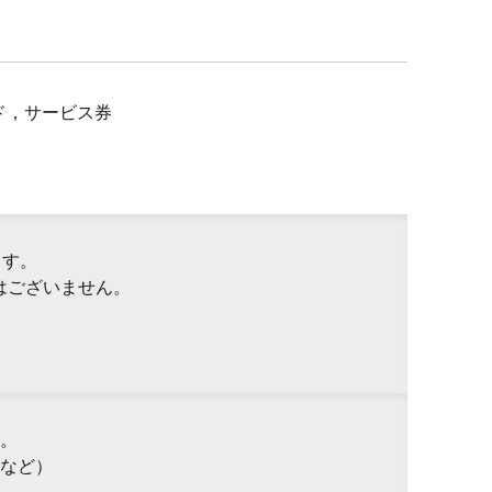
ド，サービス券
ます。
はございません。
。
など）