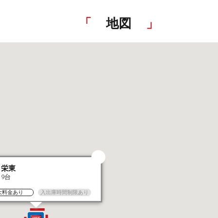
地図
栄東
9台
大料金あり
入出庫時間制限あり