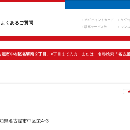
MKPポイントカード
MKP
よくあるご質問
駐車サービス券
マン
古屋市中村区名駅南２丁目
」※丁目まで入力
または 名称検索「
名古
知県名古屋市中区栄4-3