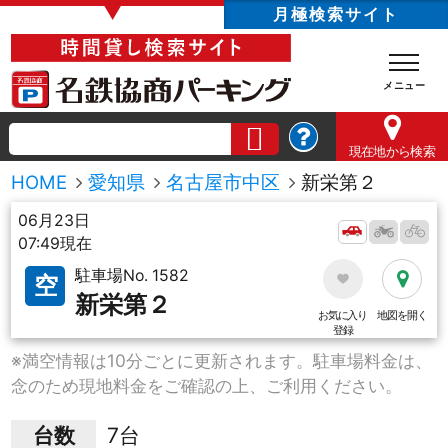
▼
月極検索サイト
現在地
から検索
HOME
愛知県
名古屋市中区
新栄第２
06月23日
07:49現在
駐車場No. 1582
空
新栄第２
お気に入り
地図を開く
登録
※満空情報は10分ごとに更新されます。駐車場料金は、
念のため現地料金をご確認の上、ご利用ください。
台数
7台