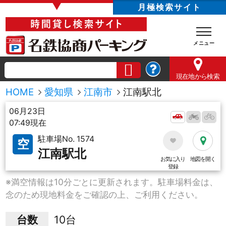
▼
月極検索サイト
現在地
から検索
HOME
愛知県
江南市
江南駅北
06月23日
07:49現在
駐車場No. 1574
空
江南駅北
お気に入り
地図を開く
登録
※満空情報は10分ごとに更新されます。駐車場料金は、
念のため現地料金をご確認の上、ご利用ください。
台数
10台