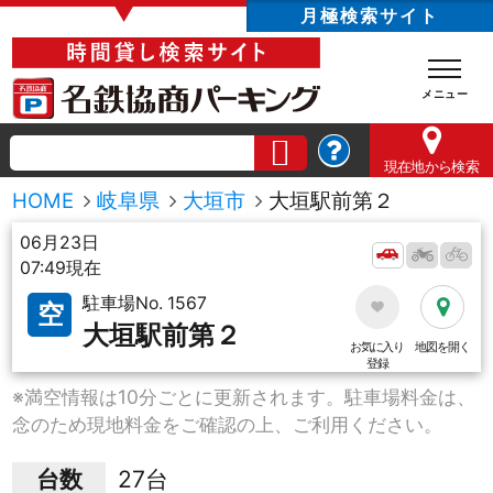
▼
月極検索サイト
現在地
から検索
HOME
岐阜県
大垣市
大垣駅前第２
06月23日
07:49現在
駐車場No. 1567
空
大垣駅前第２
お気に入り
地図を開く
登録
※満空情報は10分ごとに更新されます。駐車場料金は、
念のため現地料金をご確認の上、ご利用ください。
台数
27台