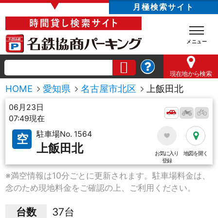
▼
月極検索サイト
現在地
から検索
HOME
愛知県
名古屋市北区
上飯田北
06月23日
07:49現在
駐車場No. 1564
空
上飯田北
お気に入り
地図を開く
登録
※満空情報は10分ごとに更新されます。駐車場料金は、
念のため現地料金をご確認の上、ご利用ください。
台数
37台