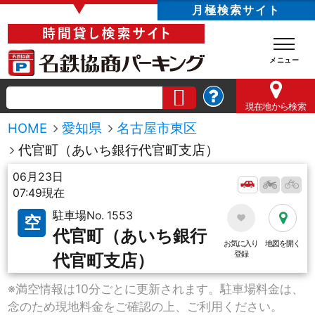
▼
月極検索サイト
現在地
から検索
HOME
愛知県
名古屋市東区
代官町（あいち銀行代官町支店）
06月23日
07:49現在
駐車場No. 1553
空
代官町（あいち銀行
お気に入り
地図を開く
登録
代官町支店）
※満空情報は10分ごとに更新されます。駐車場料金は、
念のため現地料金をご確認の上、ご利用ください。