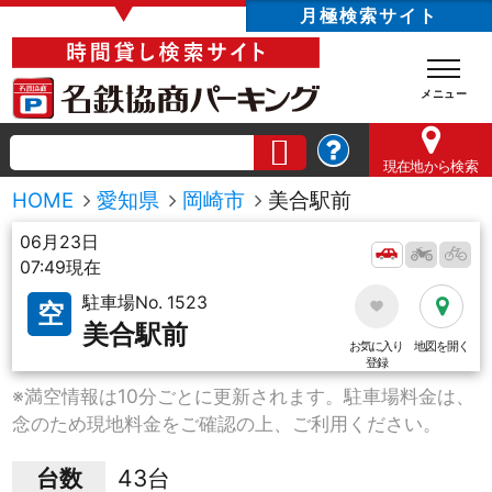
▼
月極検索サイト
現在地
から検索
HOME
愛知県
岡崎市
美合駅前
06月23日
07:49現在
駐車場No. 1523
空
美合駅前
お気に入り
地図を開く
登録
※満空情報は10分ごとに更新されます。駐車場料金は、
念のため現地料金をご確認の上、ご利用ください。
台数
43台