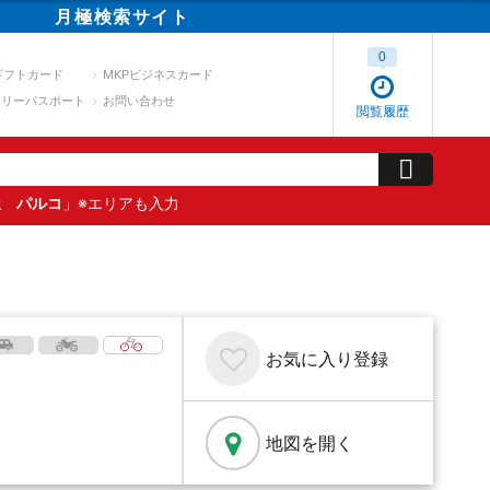
月極
検索
サイト
0
ギフトカード
MKPビジネスカード
スリーパスポート
お問い合わせ
閲覧履歴
屋 パルコ
」※エリアも入力
お気に入り
登録
地図を開く