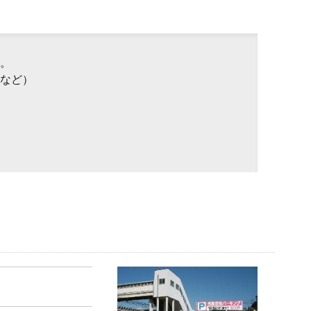
。
など）