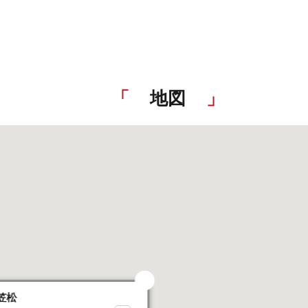
地図
笠松