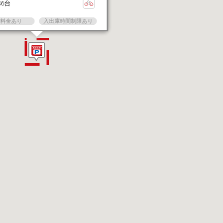
46台
大料金あり
入出庫時間制限あり