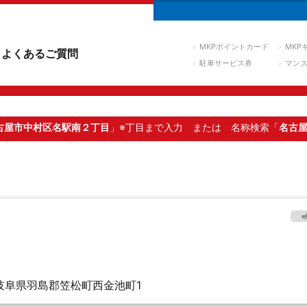
MKPポイントカード
MKP
よくあるご質問
駐車サービス券
マン
古屋市中村区名駅南２丁目
」※丁目まで入力
または 名称検索「
名古
岐阜県羽島郡笠松町西金池町1