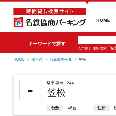
▼
HOME
キーワードで探す
入力例）住所検索「
名
HOME
岐阜県
羽島郡笠松町
笠松
駐車場No. 1244
-
笠松
台数
46台
住所