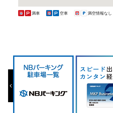
満車
空車
満空情報なし