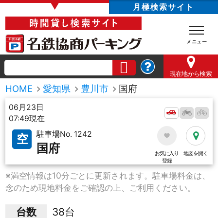
▼
月極検索サイト
現在地
から検索
HOME
愛知県
豊川市
国府
06月23日
07:49現在
駐車場No. 1242
空
国府
お気に入り
地図を開く
登録
※満空情報は10分ごとに更新されます。駐車場料金は、
念のため現地料金をご確認の上、ご利用ください。
台数
38台