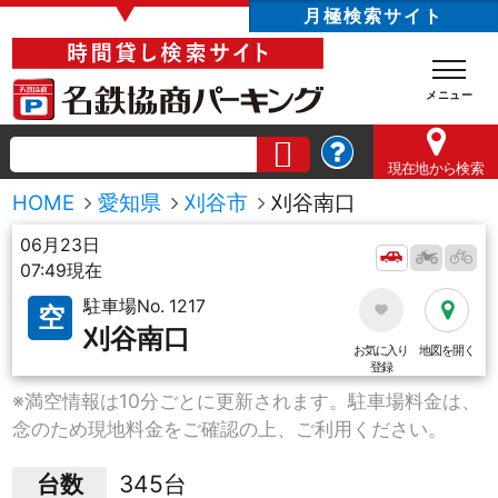
▼
月極検索サイト
現在地
から検索
HOME
愛知県
刈谷市
刈谷南口
06月23日
07:49現在
駐車場No. 1217
空
刈谷南口
お気に入り
地図を開く
登録
※満空情報は10分ごとに更新されます。駐車場料金は、
念のため現地料金をご確認の上、ご利用ください。
台数
345台