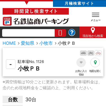
▼
月極検索サイト
現在地
から検索
HOME
愛知県
小牧市
小牧ＰＢ
駐車場No. 1126
-
小牧ＰＢ
お気に入り
地図を開く
登録
※満空情報は10分ごとに更新されます。駐車場料金は、
念のため現地料金をご確認の上、ご利用ください。
台数
30台