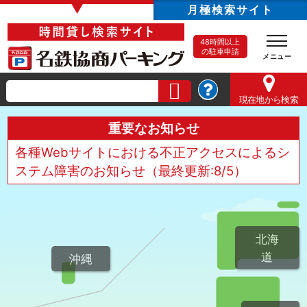
▼
月極検索サイト
48時間以上
の駐車申請
現在地
から検索
重要なお知らせ
各種Webサイトにおける不正アクセスによるシ
ステム障害のお知らせ（最終更新:8/5）
北海
道
沖縄