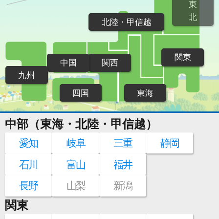
東
北
北陸・甲信越
関東
中国
関西
九州
四国
東海
中部（東海・北陸・甲信越）
愛知
岐阜
三重
静岡
石川
富山
福井
長野
山梨
新潟
関東