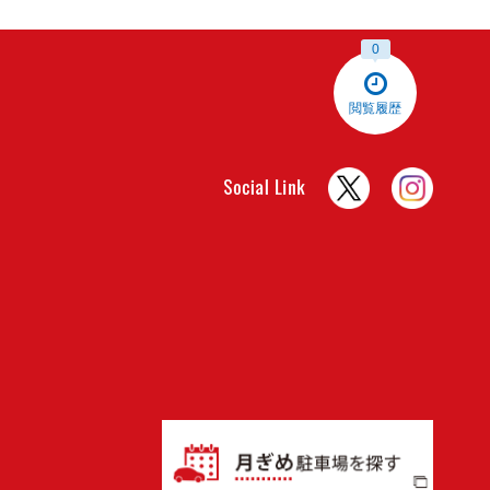
料金シミュレーション
0
閲覧履歴
津島駅前駐輪
-
中心から1411m 128台
最大料金あり
入出庫時間制限あり
全日
自転車 24時間 150円
原付 24時間 250円
料金シミュレーション
津島駅前第４
空
中心から1430m 9台
最大料金あり
入出庫時間制限あり
全日
00:00 - 24:00 40分 200円