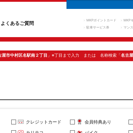
MKPポイントカード
MKP
よくあるご質問
駐車サービス券
マン
古屋市中村区名駅南２丁目
」※丁目まで入力
または 名称検索「
名古
クレジットカード
会員特典あり
カリテコ
バイク