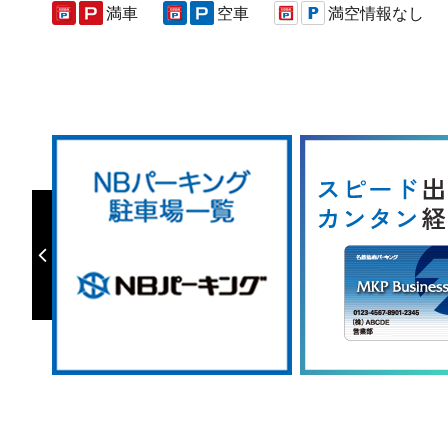
満車
空車
満空情報なし