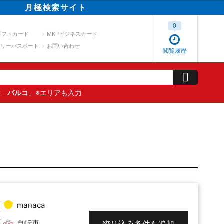
月極
検索
サイト
0
ギフトカード
MKPビジネスカード
スリーパスポート
お問い合わせ
閲覧履歴
屋 パルコ
」※エリアも入力
manaca
自転車
絞り込み条件を追加