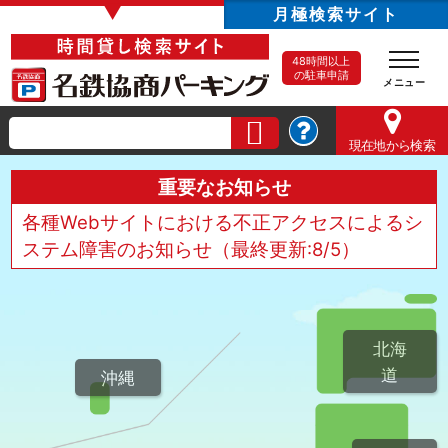
▼
月極検索サイト
48時間以上
の駐車申請
現在地
から検索
重要なお知らせ
各種Webサイトにおける不正アクセスによるシ
ステム障害のお知らせ（最終更新:8/5）
北海
道
沖縄