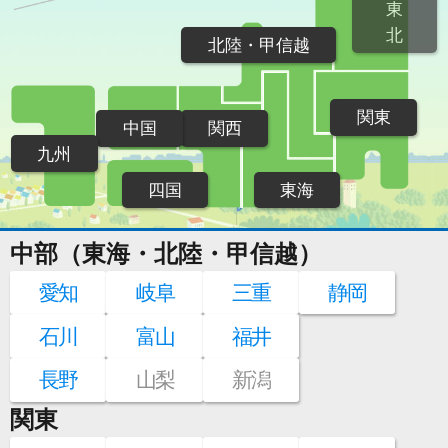
東
北
北陸・甲信越
関東
中国
関西
九州
四国
東海
中部（東海・北陸・甲信越）
愛知
岐阜
三重
静岡
石川
富山
福井
長野
山梨
新潟
関東