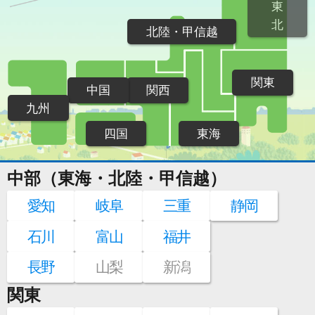
東
北
北陸・甲信越
関東
中国
関西
九州
四国
東海
中部（東海・北陸・甲信越）
愛知
岐阜
三重
静岡
石川
富山
福井
長野
山梨
新潟
関東