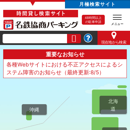
▼
月極検索サイト
48時間以上
の駐車申請
現在地
から検索
重要なお知らせ
各種Webサイトにおける不正アクセスによるシ
ステム障害のお知らせ（最終更新:8/5）
北海
道
沖縄