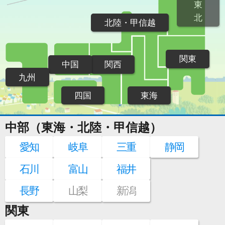
東
北
北陸・甲信越
関東
中国
関西
九州
四国
東海
中部（東海・北陸・甲信越）
愛知
岐阜
三重
静岡
石川
富山
福井
長野
山梨
新潟
関東