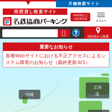
▼
月極検索サイト
48時間以上
の駐車申請
現在地
から検索
重要なお知らせ
各種Webサイトにおける不正アクセスによるシ
ステム障害のお知らせ（最終更新:8/5）
北海
道
沖縄