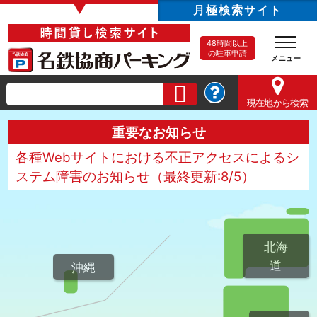
▼
月極検索サイト
48時間以上
の駐車申請
現在地
から検索
重要なお知らせ
各種Webサイトにおける不正アクセスによるシ
ステム障害のお知らせ（最終更新:8/5）
北海
道
沖縄