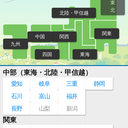
東
北
北陸・甲信越
関東
中国
関西
九州
四国
東海
中部（東海・北陸・甲信越）
愛知
岐阜
三重
静岡
石川
富山
福井
長野
山梨
新潟
関東