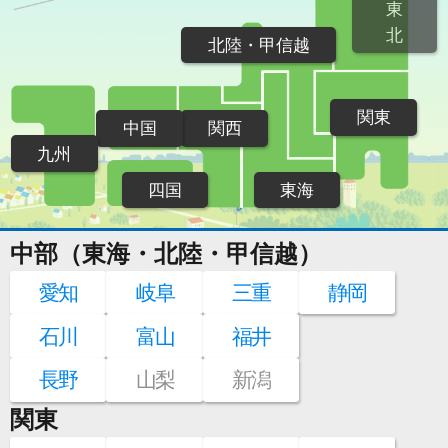
東
北
北陸・甲信越
関東
中国
関西
九州
四国
東海
中部（東海・北陸・甲信越）
愛知
岐阜
三重
静岡
石川
富山
福井
長野
山梨
新潟
関東