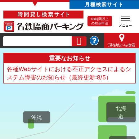
▼
月極検索サイト
48時間以上
の駐車申請
現在地
から検索
重要なお知らせ
各種Webサイトにおける不正アクセスによるシ
ステム障害のお知らせ（最終更新:8/5）
北海
道
沖縄