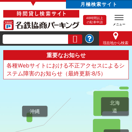
▼
月極検索サイト
48時間以上
の駐車申請
現在地
から検索
重要なお知らせ
各種Webサイトにおける不正アクセスによるシ
ステム障害のお知らせ（最終更新:8/5）
北海
道
沖縄