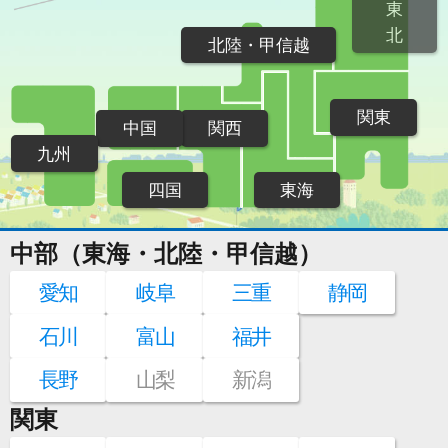
東
北
北陸・甲信越
関東
中国
関西
九州
四国
東海
中部（東海・北陸・甲信越）
愛知
岐阜
三重
静岡
石川
富山
福井
長野
山梨
新潟
関東