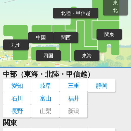
東
北
北陸・甲信越
関東
中国
関西
九州
四国
東海
中部（東海・北陸・甲信越）
愛知
岐阜
三重
静岡
石川
富山
福井
長野
山梨
新潟
関東