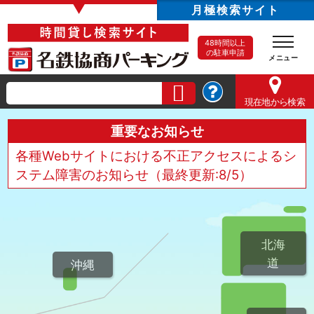
▼
月極検索サイト
48時間以上
の駐車申請
現在地
から検索
重要なお知らせ
各種Webサイトにおける不正アクセスによるシ
ステム障害のお知らせ（最終更新:8/5）
北海
道
沖縄