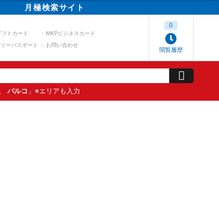
月極
検索
サイト
0
ギフトカード
MKPビジネスカード
スリーパスポート
お問い合わせ
閲覧履歴
屋 パルコ
」※エリアも入力