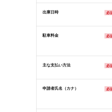
出庫日時
必
駐車料金
必
主な支払い方法
必
申請者氏名（カナ）
必