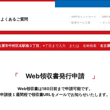
MKPポイントカード
MKP
よくあるご質問
駐車サービス券
マン
古屋市中村区名駅南２丁目
」※丁目まで入力
または 名称検索「
名古
Web領収書発行申請
Web領収書は180日前まで申請可能です。
申請後１週間程で領収書URLをメールでお知らせいたします。