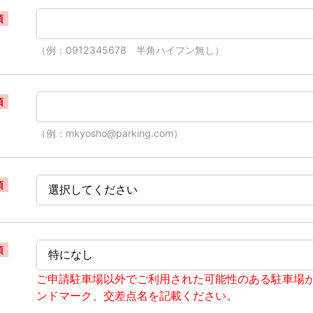
須
（例：0912345678 半角ハイフン無し）
須
（例：mkyosho@parking.com）
須
須
ご申請駐車場以外でご利用された可能性のある駐車場
ンドマーク、交差点名を記載ください。