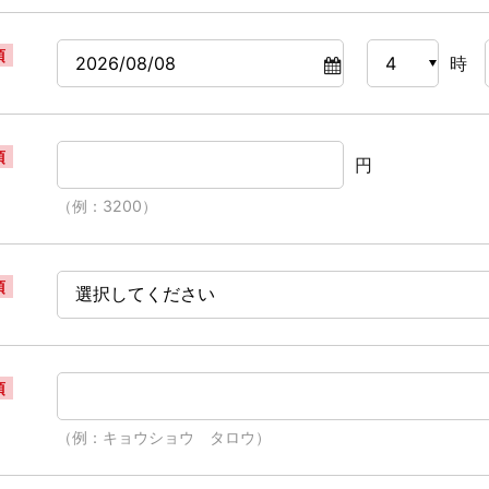
須
時
須
円
（例：3200）
須
須
（例：キョウショウ タロウ）