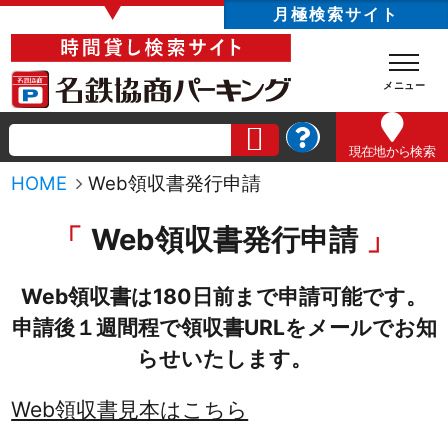
▼
月極検索サイト
現在地
から検索
HOME
Web領収書発行申請
Web領収書発行申請
Web領収書は180日前まで申請可能です。
申請後１週間程で領収書URLをメールでお知
らせいたします。
Web領収書見本はこちら