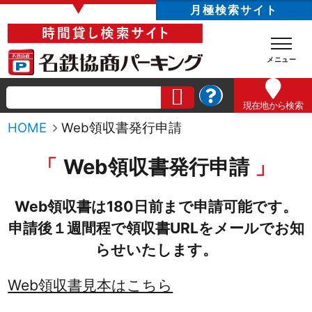
▼
月極検索サイト
現在地
から検索
HOME
Web領収書発行申請
Web領収書発行申請
Web領収書は180日前まで申請可能です。
申請後１週間程で領収書URLをメールでお知
らせいたします。
Web領収書見本はこちら