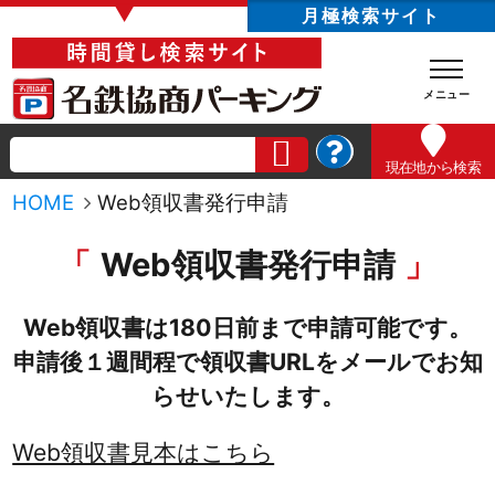
▼
月極検索サイト
現在地
から検索
HOME
Web領収書発行申請
Web領収書発行申請
Web領収書は180日前まで申請可能です。
申請後１週間程で領収書URLをメールでお知
らせいたします。
Web領収書見本はこちら