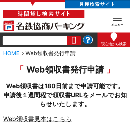
▼
月極検索サイト
現在地
から検索
HOME
Web領収書発行申請
Web領収書発行申請
Web領収書は180日前まで申請可能です。
申請後１週間程で領収書URLをメールでお知
らせいたします。
Web領収書見本はこちら