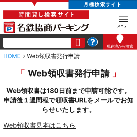
▼
月極検索サイト
現在地
から検索
HOME
Web領収書発行申請
Web領収書発行申請
Web領収書は180日前まで申請可能です。
申請後１週間程で領収書URLをメールでお知
らせいたします。
Web領収書見本はこちら